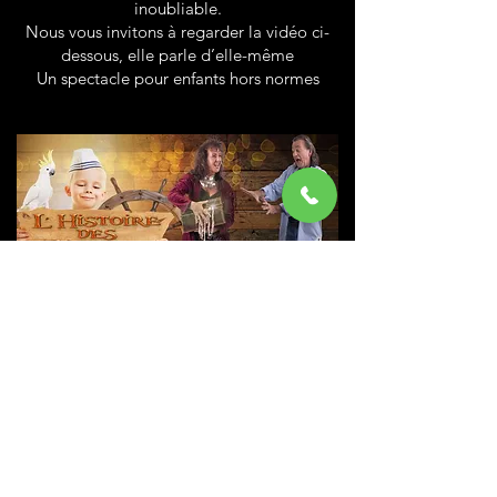
inoubliable.
Nous vous invitons à regarder la vidéo ci-
dessous, elle parle d’elle-même
Un spectacle pour enfants hors normes