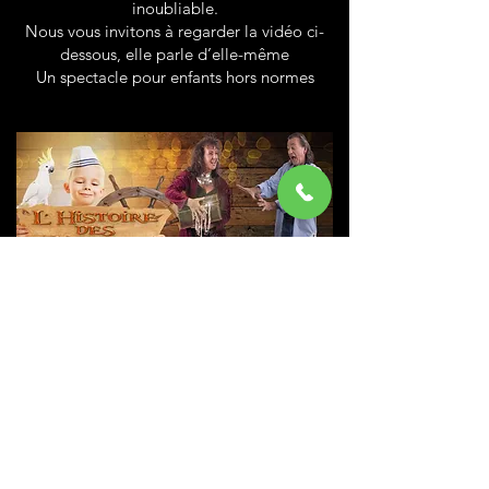
inoubliable.
Nous vous invitons à regarder la vidéo ci-
dessous, elle parle d’elle-même
Un spectacle pour enfants hors normes