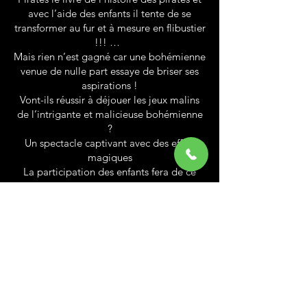
avec l’aide des enfants il tente de se
transformer au fur et à mesure en flibustier
!!! …
Mais rien n’est gagné car une bohémienne
venue de nulle part essaye de briser ses
aspirations !
Vont-ils réussir à déjouer les jeux malins
de l’intrigante et malicieuse bohémienne
?
Un spectacle captivant avec des effets
magiques
La participation des enfants fera de ce
fabuleux spectacle un moment
inoubliable.
Nous vous invitons à regarder la vidéo ci-
dessous, elle parle d’elle-même
Spectacle pour enfants disponible aussi à
Forbach et Sarrebourg ou encore à Boulay
en Lorraine pas loin de Sarreguemines