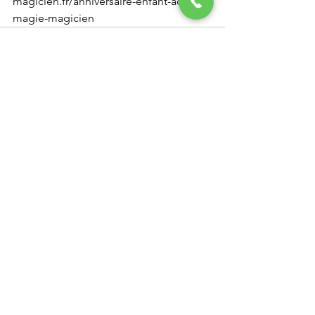
magicien.fr/anniversaire-enfant-adulte-
magie-magicien
Voir tout
Posts récents