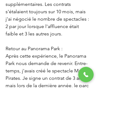
supplémentaires. Les contrats 
s'étalaient toujours sur 10 mois, mais 
j'ai négocié le nombre de spectacles : 
2 par jour lorsque l'affluence était 
faible et 3 les autres jours.
Retour au Panorama Park :
Après cette expérience, le Panorama 
Park nous demande de revenir. Entre-
temps, j'avais créé le spectacle Magic 
Pirates. Je signe un contrat de 3 ans, 
mais lors de la dernière année, le parc 
est placé en redressement judiciaire et 
racheté par le groupe français Grévin. 
Mon PDG, Schulte-Wrede, ne 
supportant pas cette faillite, se donne 
la mort. Je suis très peiné ; cet homme 
m'a fait confiance pendant toutes ces 
années et a cru en moi. Cette fin 