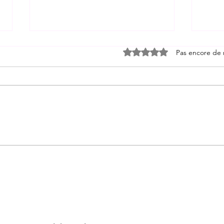
Noté 0 étoile sur 5.
Pas encore de 
Nos spectacles de magie
L'ap
pour enfants
sous