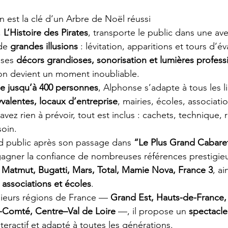
 est la clé d’un Arbre de Noël réussi
 
L’Histoire des Pirates
, transporte le public dans une av
de 
grandes illusions
 : lévitation, apparitions et tours d’év
 ses 
décors grandioses, sonorisation et lumières profess
on devient un moment inoubliable.
 jusqu’à 400 personnes
, Alphonse s’adapte à tous les li
yvalentes, locaux d’entreprise
, mairies, écoles, associat
avez rien à prévoir, tout est inclus : cachets, technique
oin.
d public après son passage dans 
“Le Plus Grand Cabar
u gagner la confiance de nombreuses références prestigieu
 Matmut, Bugatti, Mars, Total, Mamie Nova, France 3
, ai
, associations et écoles
.
sieurs régions de France — 
Grand Est, Hauts-de-France, 
Comté, Centre–Val de Loire
 —, il propose un 
spectacle
teractif et adapté à toutes les générations.