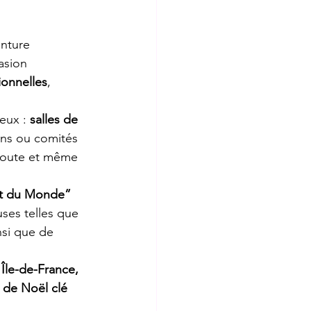
enture 
asion 
ionnelles
, 
eux : 
salles de 
ions ou comités 
, route et même 
et du Monde” 
ses telles que 
nsi que de 
Île-de-France, 
 de Noël clé 