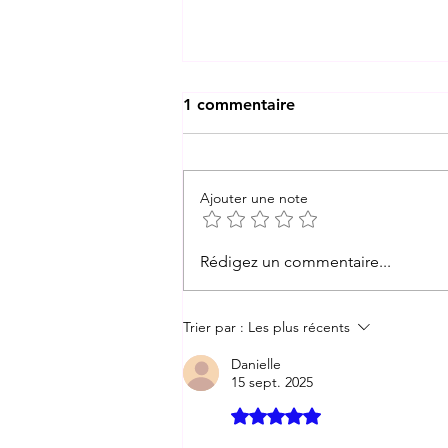
1 commentaire
Ajouter une note
Abracadabra : un spectacle
Rédigez un commentaire...
de magie pour enfants
inoubliable
Trier par :
Les plus récents
Danielle
15 sept. 2025
Noté 5 étoiles sur 5.