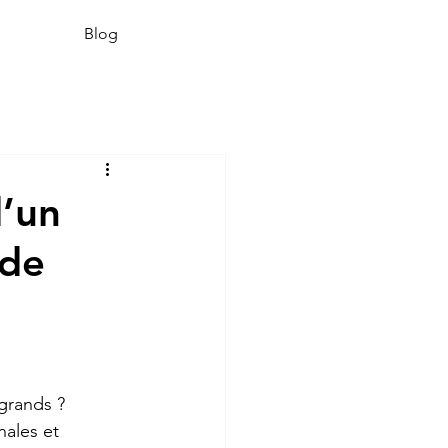
Blog
d’un
 de
 grands ? 
nales et 