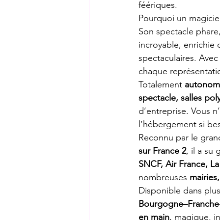
féériques.
Pourquoi un magicien
Son spectacle phare,
incroyable, enrichie 
spectaculaires. Avec
chaque représentati
Totalement 
autonome
spectacle, salles pol
d’entreprise. Vous n’
l’hébergement si bes
Reconnu par le gran
sur France 2
, il a s
SNCF, Air France, La
nombreuses 
mairies
Disponible dans plu
Bourgogne–Franche-
en main
, magique, in