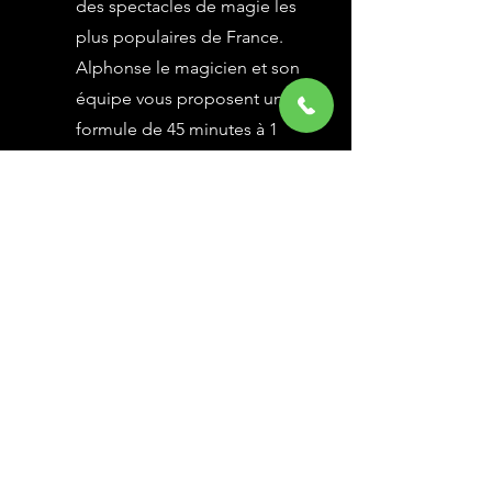
des spectacles de magie les
plus populaires de France.
Alphonse le magicien et son
équipe vous proposent une
formule de 45 minutes à 1
heure selon vos besoins,
avec des grandes illusions
vues à l’émission Le Plus
Grand Cabaret du Monde sur
France 2, une animation
magique avec le public.
En savoir Plus