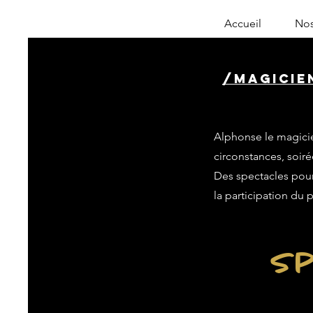
Accueil
Nos
/magicie
Alphonse le magicie
circonstances, soiré
Des spectacles pour 
la participation du 
Sp