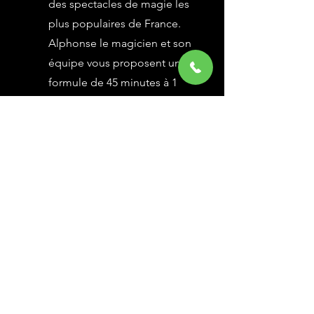
des spectacles de magie les
plus populaires de France.
Alphonse le magicien et son
équipe vous proposent une
formule de 45 minutes à 1
heure selon vos besoins,
avec des grandes illusions
vues à l’émission Le Plus
Grand Cabaret du Monde sur
France 2, une animation
magique avec le public.
En savoir Plus