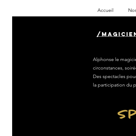
Accueil
Nos
/magicien
Alphonse le magicie
circonstances, soiré
Des spectacles pour 
la participation du 
Sp