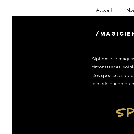
Accueil
Nos
/magicie
Alphonse le magicie
circonstances, soiré
Des spectacles pour 
la participation du 
Sp