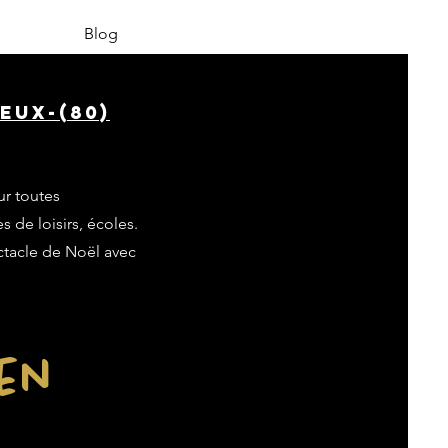
Blog
eux-(80)
ur toutes
s de loisirs, écoles.
ectacle de Noël avec
ien