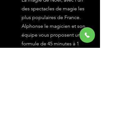
des spectacles de magie les
plus populaires de France.
Alphonse le magicien et son
équipe vous proposent une
formule de 45 minutes à 1
heure selon vos besoins,
avec des grandes illusions
vues à l’émission Le Plus
Grand Cabaret du Monde sur
France 2, une animation
magique avec le public.
En savoir Plus