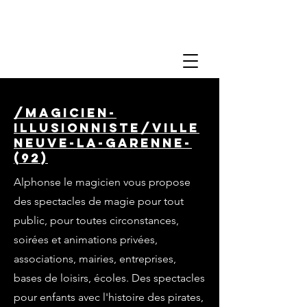
/magicien-
illusionniste/ville
neuve-la-garenne-
(92)
Alphonse le magicien vous propose
des spectacles de magie pour tout
public, pour toutes circonstances,
soirées et animations privées,
associations, mairies, entreprises,
bases de loisirs, écoles. Des spectacles
pour enfants avec l'histoire des pirates,