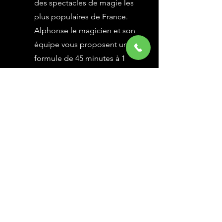
des spectacles de magie les
plus populaires de France.
Alphonse le magicien et son
équipe vous proposent une
formule de 45 minutes à 1
heure selon vos besoins,
avec des grandes illusions
vues à l’émission Le Plus
Grand Cabaret du Monde sur
France 2, une animation
magique avec le public.
En savoir Plus