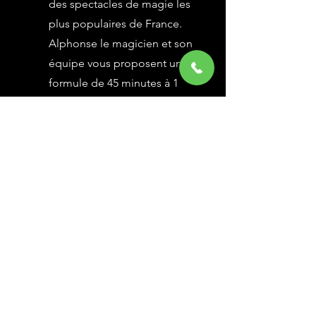
des spectacles de magie les
plus populaires de France.
Alphonse le magicien et son
équipe vous proposent une
formule de 45 minutes à 1
heure selon vos besoins,
avec des grandes illusions
vues à l’émission Le Plus
Grand Cabaret du Monde sur
France 2, une animation
magique avec le public.
En savoir Plus