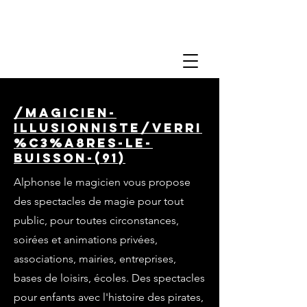
/magicien-
illusionniste/verri
%C3%A8res-le-
buisson-(91)
Alphonse le magicien vous propose
des spectacles de magie pour tout
public, pour toutes circonstances,
soirées et animations privées,
associations, mairies, entreprises,
bases de loisirs, écoles. Des spectacles
pour enfants avec l'histoire des pirates,