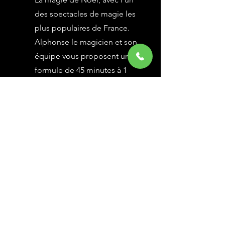
des spectacles de magie les
plus populaires de France.
Alphonse le magicien et son
équipe vous proposent une
formule de 45 minutes à 1
heure selon vos besoins,
avec des grandes illusions
vues à l’émission Le Plus
Grand Cabaret du Monde sur
France 2, une animation
magique avec le public.
En savoir Plus