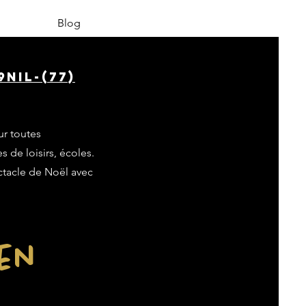
Blog
nil-(77)
ur toutes
s de loisirs, écoles.
ectacle de Noël avec
ien