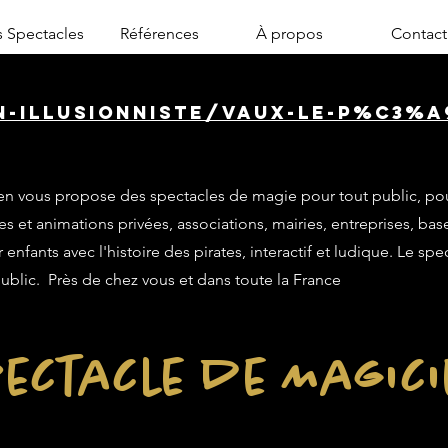
 Spectacles
Références
À propos
Contact
n-illusionniste/vaux-le-p%C3%A9
n vous propose des spectacles de magie pour tout public, po
es et animations privées, associations, mairies, entreprises, base
enfants avec l'histoire des pirates, interactif et ludique. Le sp
public. Près de chez vous et dans toute la France
ectacle de Magic