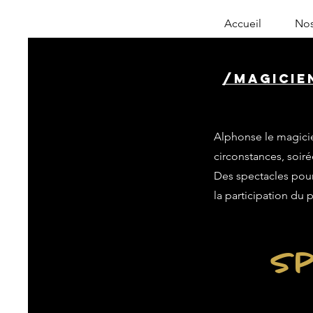
Accueil
Nos
/magicie
Alphonse le magicie
circonstances, soiré
Des spectacles pour 
la participation du 
Sp