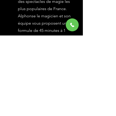
des spectacles de magie les
plus populaires de France.
Alphonse le magicien et son
équipe vous proposent une
formule de 45 minutes à 1
heure selon vos besoins,
avec des grandes illusions
vues à l’émission Le Plus
Grand Cabaret du Monde sur
France 2, une animation
magique avec le public.
En savoir Plus