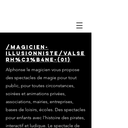
/magicien-
illusionniste/valse
rh%C3%B4ne-(01)
Alphonse le magicien vous propose
des spectacles de magie pour tout
public, pour toutes circonstances,
soirées et animations privées,
associations, mairies, entreprises,
bases de loisirs, écoles. Des spectacles
pour enfants avec l'histoire des pirates,
interactif et ludique. Le spectacle de