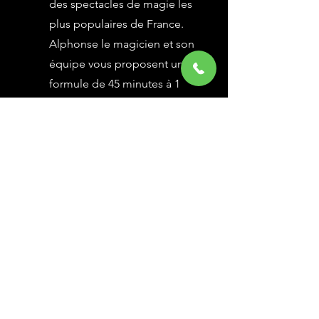
des spectacles de magie les
plus populaires de France.
Alphonse le magicien et son
équipe vous proposent une
formule de 45 minutes à 1
heure selon vos besoins,
avec des grandes illusions
vues à l’émission Le Plus
Grand Cabaret du Monde sur
France 2, une animation
magique avec le public.
En savoir Plus