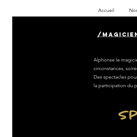
Accueil
Nos
/magicie
Alphonse le magicie
circonstances, soiré
Des spectacles pour 
la participation du 
Sp