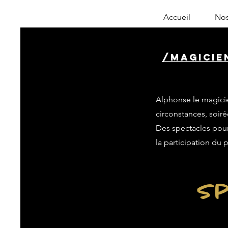
Accueil
Nos
/magicie
Alphonse le magicie
circonstances, soiré
Des spectacles pour 
la participation du 
Sp