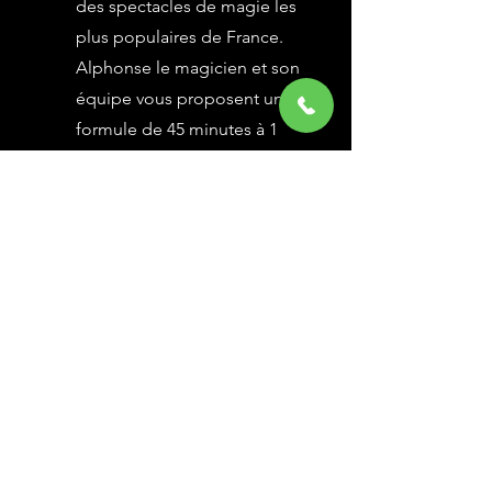
des spectacles de magie les
plus populaires de France.
Alphonse le magicien et son
équipe vous proposent une
formule de 45 minutes à 1
heure selon vos besoins,
avec des grandes illusions
vues à l’émission Le Plus
Grand Cabaret du Monde sur
France 2, une animation
magique avec le public.
En savoir Plus