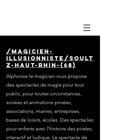
/magicien-
illusionniste/soult
z-haut-rhin-(68)
Alphonse le magicien vous propose
des spectacles de magie pour tout
public, pour toutes circonstances,
soirées et animations privées,
associations, mairies, entreprises,
bases de loisirs, écoles. Des spectacles
pour enfants avec l'histoire des pirates,
interactif et ludique. Le spectacle de