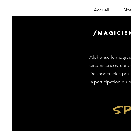
Accueil
Nos
/magicie
Alphonse le magicie
circonstances, soiré
Des spectacles pour 
la participation du 
Sp