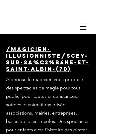
/magicien-
illusionniste/scey-
sur-sa%C3%B4ne-et-
saint-albin-(70)
Alphonse le magicien vous propose
des spectacles de magie pour tout
public, pour toutes circonstances,
soirées et animations privées,
associations, mairies, entreprises,
bases de loisirs, écoles. Des spectacles
pour enfants avec l'histoire des pirates,