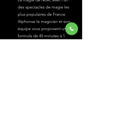
des spectacles de magie les
plus populaires de France.
Alphonse le magicien et son
équipe vous proposent une
formule de 45 minutes à 1
heure selon vos besoins,
avec des grandes illusions
vues à l’émission Le Plus
Grand Cabaret du Monde sur
France 2, une animation
magique avec le public.
En savoir Plus