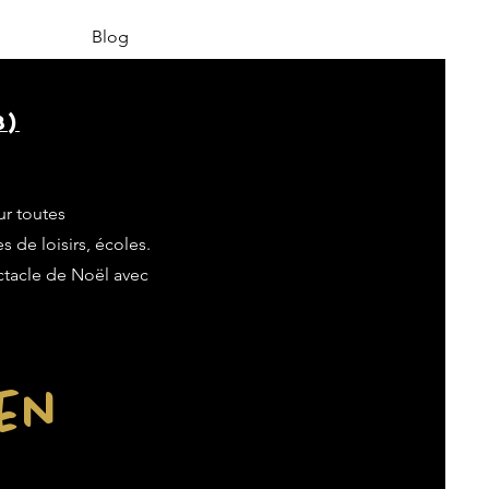
Blog
8)
ur toutes
s de loisirs, écoles.
ectacle de Noël avec
ien