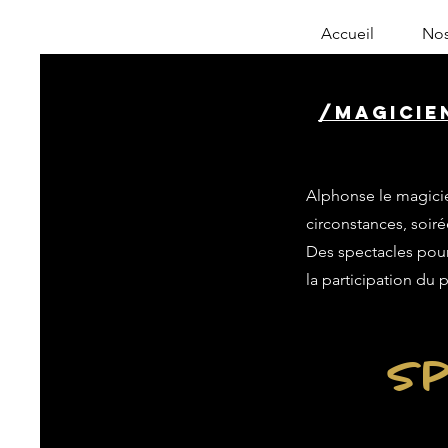
Accueil
Nos
/magicie
Alphonse le magicie
circonstances, soiré
Des spectacles pour 
la participation du 
Sp