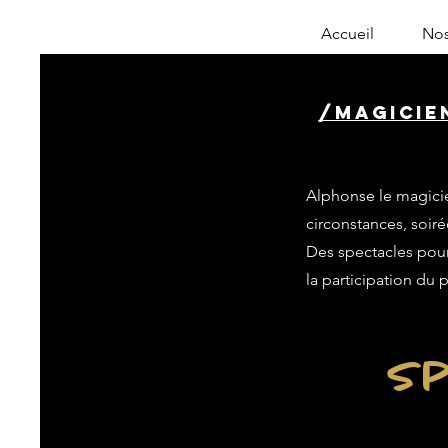
Accueil
Nos
/magicie
Alphonse le magicie
circonstances, soiré
Des spectacles pour 
la participation du 
Sp