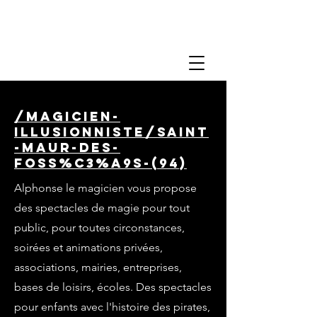
/magicien-
illusionniste/saint
-maur-des-
foss%C3%A9s-(94)
Alphonse le magicien vous propose
des spectacles de magie pour tout
public, pour toutes circonstances,
soirées et animations privées,
associations, mairies, entreprises,
bases de loisirs, écoles. Des spectacles
pour enfants avec l'histoire des pirates,