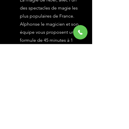
des spectacles de magie les
plus populaires de France.
Alphonse le magicien et son
équipe vous proposent une
formule de 45 minutes à 1
heure selon vos besoins,
avec des grandes illusions
vues à l’émission Le Plus
Grand Cabaret du Monde sur
France 2, une animation
magique avec le public.
En savoir Plus