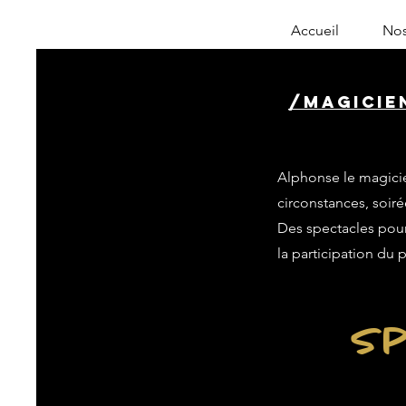
Accueil
Nos
/magicien
Alphonse le magicie
circonstances, soiré
Des spectacles pour 
la participation du 
Sp