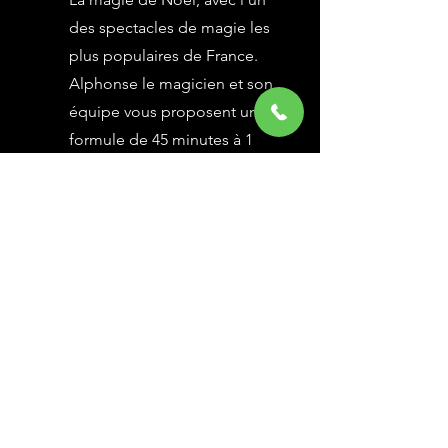
des spectacles de magie les
plus populaires de France.
Alphonse le magicien et son
équipe vous proposent une
formule de 45 minutes à 1
heure selon vos besoins,
avec des grandes illusions
vues à l’émission Le Plus
Grand Cabaret du Monde sur
France 2, une animation
magique avec le public.
En savoir Plus