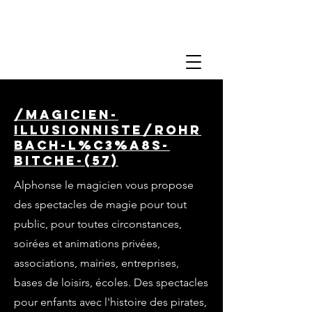
/magicien-
illusionniste/rohr
bach-l%C3%A8s-
bitche-(57)
Alphonse le magicien vous propose
des spectacles de magie pour tout
public, pour toutes circonstances,
soirées et animations privées,
associations, mairies, entreprises,
bases de loisirs, écoles. Des spectacles
pour enfants avec l'histoire des pirates,