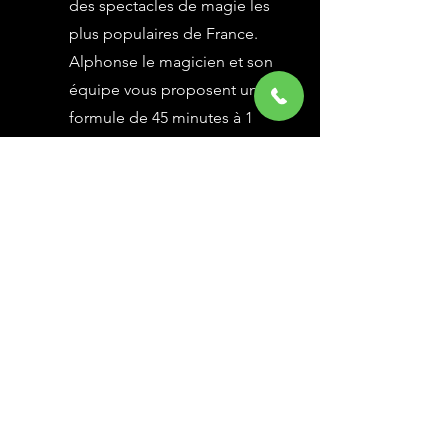
des spectacles de magie les
plus populaires de France.
Alphonse le magicien et son
équipe vous proposent une
formule de 45 minutes à 1
heure selon vos besoins,
avec des grandes illusions
vues à l’émission Le Plus
Grand Cabaret du Monde sur
France 2, une animation
magique avec le public.
En savoir Plus