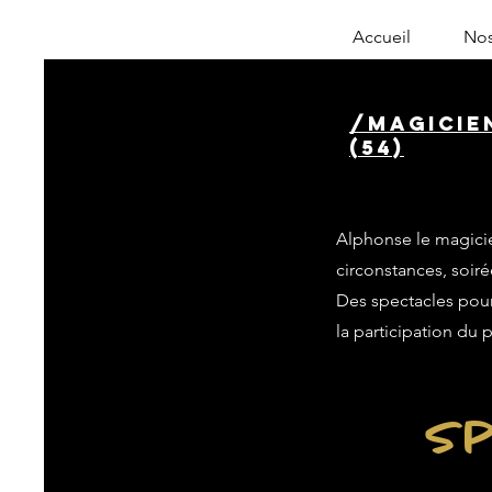
Accueil
Nos
/magicie
(54)
Alphonse le magicie
circonstances, soiré
Des spectacles pour 
la participation du 
Sp