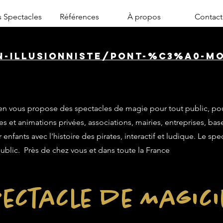
 Spectacles
Références
À propos
Contact
n-illusionniste/pont-%C3%A0-m
n vous propose des spectacles de magie pour tout public, po
es et animations privées, associations, mairies, entreprises, base
enfants avec l'histoire des pirates, interactif et ludique. Le sp
public. Près de chez vous et dans toute la France
ectacle de Magic