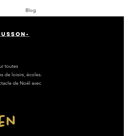
Blog
ousson-
ur toutes
s de loisirs, écoles.
ectacle de Noël avec
ien