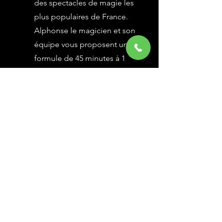
des spectacles de magie les
plus populaires de France.
Alphonse le magicien et son
équipe vous proposent une
formule de 45 minutes à 1
heure selon vos besoins,
avec des grandes illusions
vues à l’émission Le Plus
Grand Cabaret du Monde sur
France 2, une animation
magique avec le public.
En savoir Plus