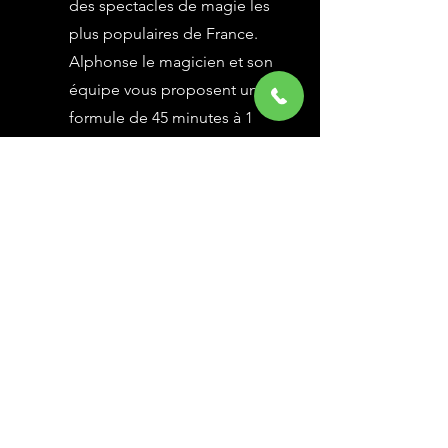
des spectacles de magie les
plus populaires de France.
Alphonse le magicien et son
équipe vous proposent une
formule de 45 minutes à 1
heure selon vos besoins,
avec des grandes illusions
vues à l’émission Le Plus
Grand Cabaret du Monde sur
France 2, une animation
magique avec le public.
En savoir Plus