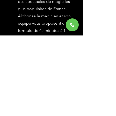
des spectacles de magie les
plus populaires de France.
Alphonse le magicien et son
équipe vous proposent une
formule de 45 minutes à 1
heure selon vos besoins,
avec des grandes illusions
vues à l’émission Le Plus
Grand Cabaret du Monde sur
France 2, une animation
magique avec le public.
En savoir Plus