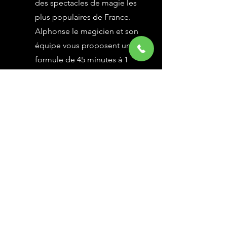
des spectacles de magie les
plus populaires de France.
Alphonse le magicien et son
équipe vous proposent une
formule de 45 minutes à 1
heure selon vos besoins,
avec des grandes illusions
vues à l’émission Le Plus
Grand Cabaret du Monde sur
France 2, une animation
magique avec le public.
En savoir Plus