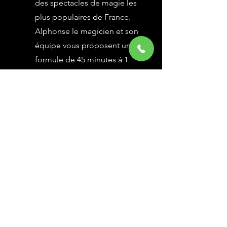
des spectacles de magie les
plus populaires de France.
Alphonse le magicien et son
équipe vous proposent une
formule de 45 minutes à 1
heure selon vos besoins,
avec des grandes illusions
vues à l’émission Le Plus
Grand Cabaret du Monde sur
France 2, une animation
magique avec le public.
En savoir Plus