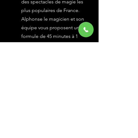
des spectacles de magie les
plus populaires de France.
Alphonse le magicien et son
équipe vous proposent une
formule de 45 minutes à 1
heure selon vos besoins,
avec des grandes illusions
vues à l’émission Le Plus
Grand Cabaret du Monde sur
France 2, une animation
magique avec le public.
En savoir Plus