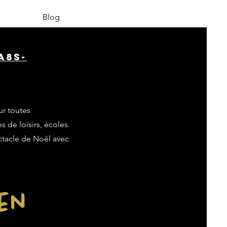
Blog
A8s-
ur toutes
s de loisirs, écoles.
ectacle de Noël avec
ien