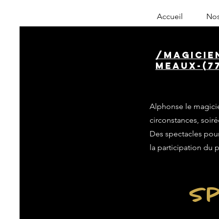
Accueil
Nos
/magicie
meaux-(7
Alphonse le magicie
circonstances, soiré
Des spectacles pour 
la participation du 
Sp