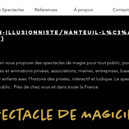
 Spectacles
Références
À propos
Contact
n-illusionniste/nanteuil-l%C3%
7)
n vous propose des spectacles de magie pour tout public, po
es et animations privées, associations, mairies, entreprises, base
enfants avec l'histoire des pirates, interactif et ludique. Le sp
public. Près de chez vous et dans toute la France
ectacle de Magic