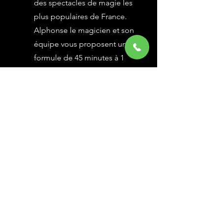
des spectacles de magie les
plus populaires de France.
Alphonse le magicien et son
équipe vous proposent une
formule de 45 minutes à 1
heure selon vos besoins,
avec des grandes illusions
vues à l’émission Le Plus
Grand Cabaret du Monde sur
France 2, une animation
magique avec le public.
En savoir Plus