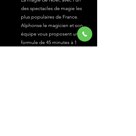
des spectacles de magie les
plus populaires de France.
Alphonse le magicien et son
équipe vous proposent une
formule de 45 minutes à 1
heure selon vos besoins,
avec des grandes illusions
vues à l’émission Le Plus
Grand Cabaret du Monde sur
France 2, une animation
magique avec le public.
En savoir Plus