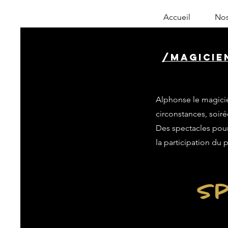
Accueil
Nos
/magicie
Alphonse le magicie
circonstances, soiré
Des spectacles pour 
la participation du 
Sp