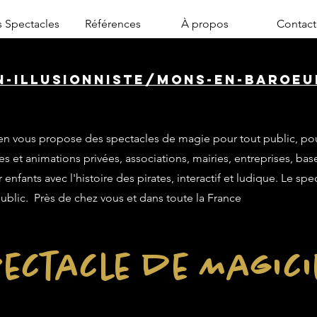
 Spectacles
Références
À propos
Contact
n-illusionniste/mons-en-baroeul
n vous propose des spectacles de magie pour tout public, po
es et animations privées, associations, mairies, entreprises, base
enfants avec l'histoire des pirates, interactif et ludique. Le sp
public. Près de chez vous et dans toute la France
ectacle de Magic