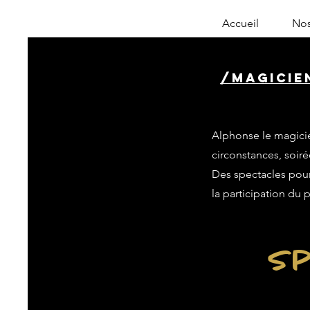
Accueil
Nos
/magicie
Alphonse le magicie
circonstances, soiré
Des spectacles pour 
la participation du 
Sp