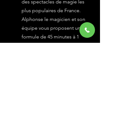
des spectacles de magie les
plus populaires de France.
Alphonse le magicien et son
équipe vous proposent une
formule de 45 minutes à 1
heure selon vos besoins,
avec des grandes illusions
vues à l’émission Le Plus
Grand Cabaret du Monde sur
France 2, une animation
magique avec le public.
En savoir Plus