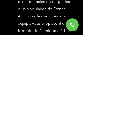
des spectacles de magie les
plus populaires de France.
Alphonse le magicien et son
équipe vous proposent une
formule de 45 minutes à 1
heure selon vos besoins,
avec des grandes illusions
vues à l’émission Le Plus
Grand Cabaret du Monde sur
France 2, une animation
magique avec le public.
En savoir Plus