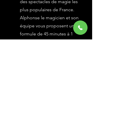
des spectacles de magie les
plus populaires de France.
Alphonse le magicien et son
équipe vous proposent une
formule de 45 minutes à 1
heure selon vos besoins,
avec des grandes illusions
vues à l’émission Le Plus
Grand Cabaret du Monde sur
France 2, une animation
magique avec le public.
En savoir Plus