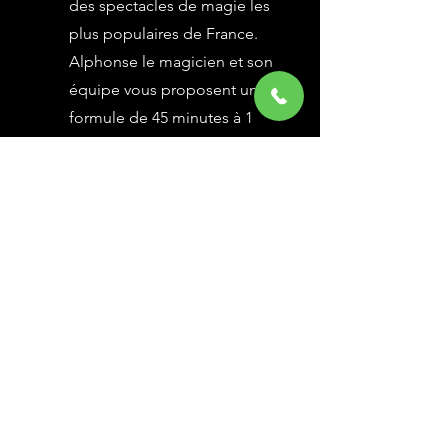
des spectacles de magie les
plus populaires de France.
Alphonse le magicien et son
équipe vous proposent une
formule de 45 minutes à 1
heure selon vos besoins,
avec des grandes illusions
vues à l’émission Le Plus
Grand Cabaret du Monde sur
France 2, une animation
magique avec le public.
En savoir Plus