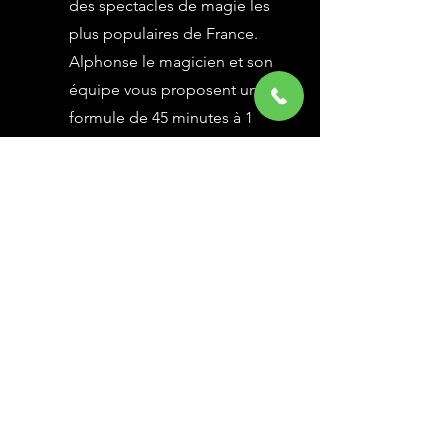
des spectacles de magie les
plus populaires de France.
Alphonse le magicien et son
équipe vous proposent une
formule de 45 minutes à 1
heure selon vos besoins,
avec des grandes illusions
vues à l’émission Le Plus
Grand Cabaret du Monde sur
France 2, une animation
magique avec le public.
En savoir Plus