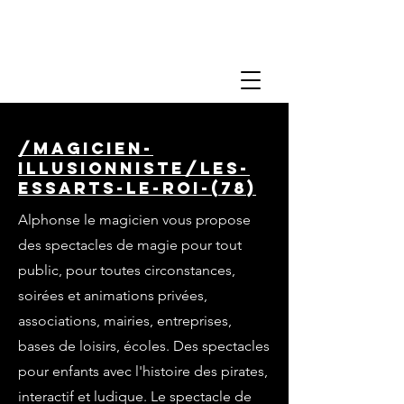
/magicien-
illusionniste/les-
essarts-le-roi-(78)
Alphonse le magicien vous propose
des spectacles de magie pour tout
public, pour toutes circonstances,
soirées et animations privées,
associations, mairies, entreprises,
bases de loisirs, écoles. Des spectacles
pour enfants avec l'histoire des pirates,
interactif et ludique. Le spectacle de