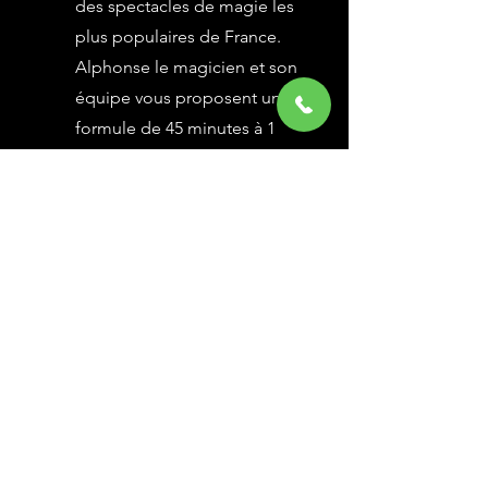
des spectacles de magie les
plus populaires de France.
Alphonse le magicien et son
équipe vous proposent une
formule de 45 minutes à 1
heure selon vos besoins,
avec des grandes illusions
vues à l’émission Le Plus
Grand Cabaret du Monde sur
France 2, une animation
magique avec le public.
En savoir Plus