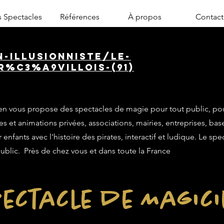
 Spectacles
Références
À propos
Contact
n-illusionniste/le-
%C3%A9villois-(91)
n vous propose des spectacles de magie pour tout public, po
es et animations privées, associations, mairies, entreprises, base
enfants avec l'histoire des pirates, interactif et ludique. Le sp
public. Près de chez vous et dans toute la France
ectacle de Magic