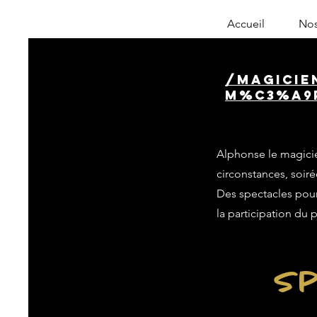
Accueil
Nos
/magicie
m%C3%A9r
Alphonse le magicie
circonstances, soiré
Des spectacles pour 
la participation du 
Sp