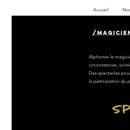
Accueil
Nos
/magicien
Alphonse le magicie
circonstances, soiré
Des spectacles pour 
la participation du 
Sp