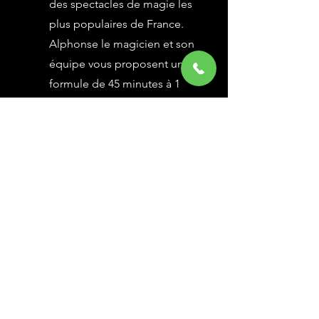
des spectacles de magie les
plus populaires de France.
Alphonse le magicien et son
équipe vous proposent une
formule de 45 minutes à 1
heure selon vos besoins,
avec des grandes illusions
vues à l’émission Le Plus
Grand Cabaret du Monde sur
France 2, une animation
magique avec le public.
En savoir Plus